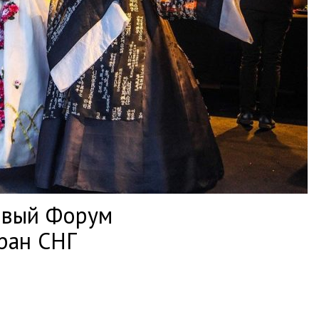
ервый Форум
ран СНГ