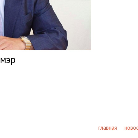
 мэр
главная
ново