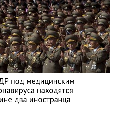
НДР под медицинским
онавируса находятся
тине два иностранца