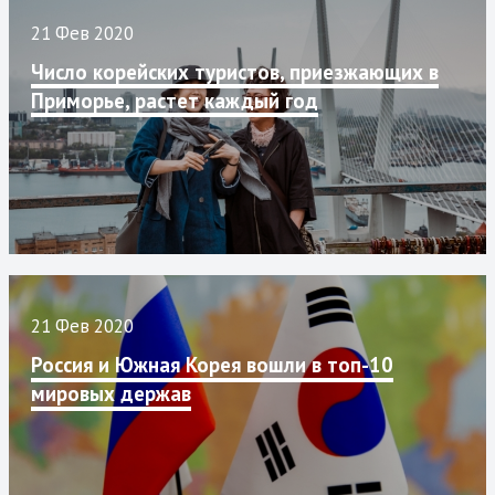
21 Фев 2020
Число корейских туристов, приезжающих в
Приморье, растет каждый год
21 Фев 2020
Россия и Южная Корея вошли в топ-10
мировых держав