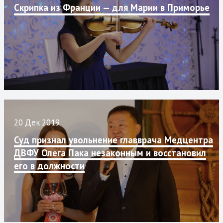
Скрипка из Франции — для Марии в Приморье
20 Дек 2019
Суд признал увольнение главврача Медцентра
ДВФУ Олега Пака незаконным и восстановил
его в должности