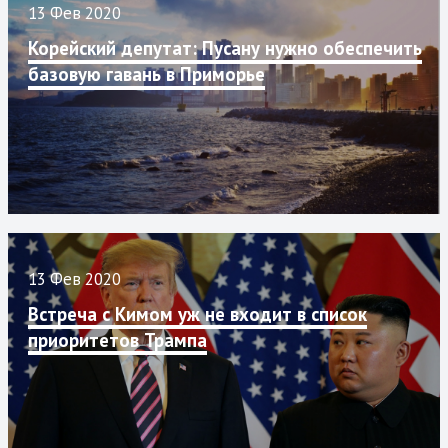
13 Фев 2020
Корейский депутат: Пусану нужно обеспечить
базовую гавань в Приморье
13 Фев 2020
Встреча с Кимом уж не входит в список
приоритетов Трампа