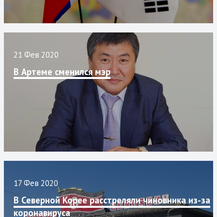
21 Фев 2020
В Артеме сменился мэр
17 Фев 2020
В Северной Корее расстреляли чиновника из-за
коронавируса