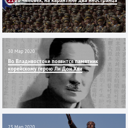
2280 человек, на карантине два иностранца
30 Мар 2020
Во Владивостоке появится памятник
корейскому герою Ли Дон Хви
23 Мар 2020