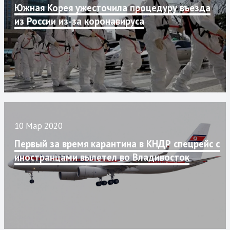
Южная Корея ужесточила процедуру въезда
из России из-за коронавируса
10 Мар 2020
Первый за время карантина в КНДР спецрейс с
иностранцами вылетел во Владивосток