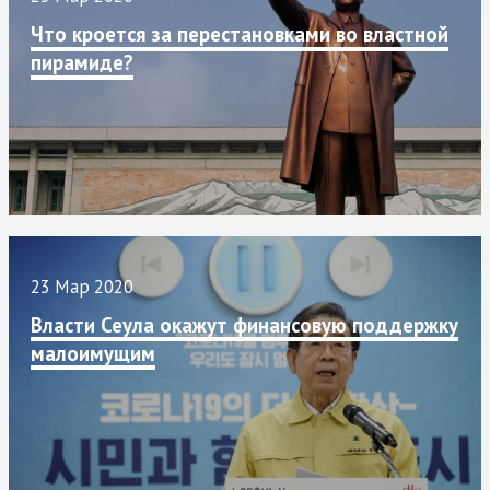
Что кроется за перестановками во властной
пирамиде?
23 Мар 2020
Власти Сеула окажут финансовую поддержку
малоимущим